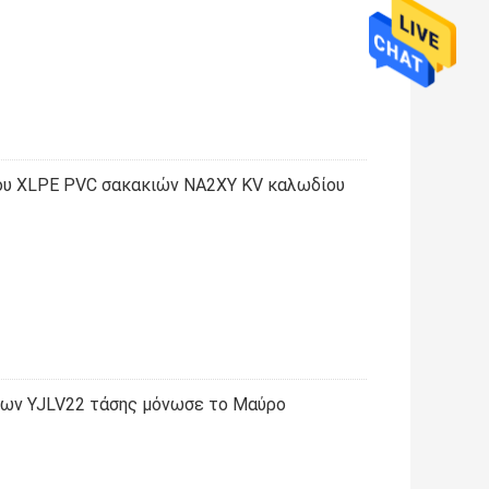
νου XLPE PVC σακακιών NA2XY KV καλωδίου
ίων YJLV22 τάσης μόνωσε το Μαύρο