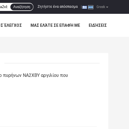
Ζητήστε ένα απόσπασμα
Αναζήτηση
|
Greek
ΌΣ ΈΛΕΓΧΟΣ
ΜΑΣ ΕΛΆΤΕ ΣΕ ΕΠΑΦΉ ΜΕ
ΕΙΔΉΣΕΙΣ
ο πυρήνων NA2XBY αργιλίου που